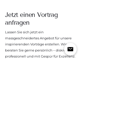
Jetzt einen Vortrag
anfragen
Lassen Sie sich jetzt ein
massgeschneidertes Angebot für unsere
inspirierenden Vorträge erstellen. Wir
beraten Sie gerne persönlich – diskret,
professionell und mit Gespür für Exzellenz.
Vortrag anfragen
The Swiss Butler Service
Das Schweizer Kompetenzzentrum für exklusiven
Butler-Service und internationale Butler-Trainings.